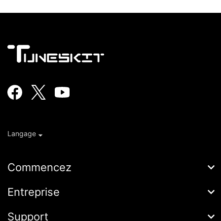
Langage
Commencez
AceMovi
Entreprise
Guide
À propos de
Support