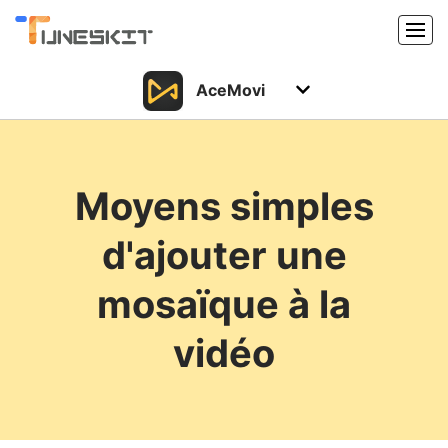
AceMovi
Produits
Caractéristiques
Acheter
Moyens simples
Support
Support
d'ajouter une
Ressources
Centre de téléchargement
mosaïque à la
Télécharger
Acheter
vidéo