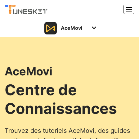
AceMovi
Produits
Caractéristiques
Acheter
Support
Support
AceMovi
Centre de
Ressources
Centre de téléchargement
Connaissances
Télécharger
Acheter
Trouvez des tutoriels AceMovi, des guides