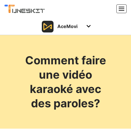
AceMovi
Produits
Caractéristiques
Acheter
Comment faire
Support
Support
une vidéo
Ressources
Centre de téléchargement
karaoké avec
Télécharger
Acheter
des paroles?