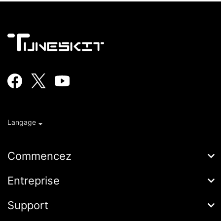
Langage
Commencez
AceMovi
Entreprise
Guide
À propos de
Support
Conditions d'utilisation