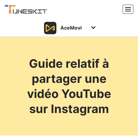
AceMovi
Produits
Caractéristiques
Acheter
Guide relatif à
Support
Support
partager une
Ressources
Centre de téléchargement
vidéo YouTube
Télécharger
Acheter
sur Instagram