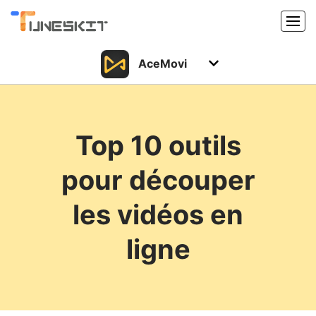
AceMovi
Produits
Caractéristiques
Acheter
Top 10 outils
Support
Support
pour découper
Ressources
Centre de téléchargement
les vidéos en
Télécharger
Acheter
ligne