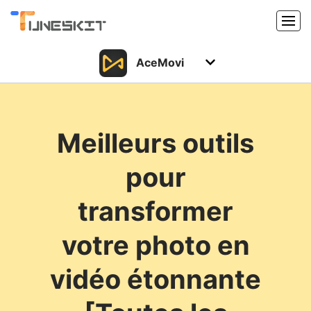
AceMovi
Produits
Caractéristiques
Acheter
Meilleurs outils
Support
Support
pour
Ressources
Centre de téléchargement
transformer
Télécharger
Acheter
votre photo en
vidéo étonnante