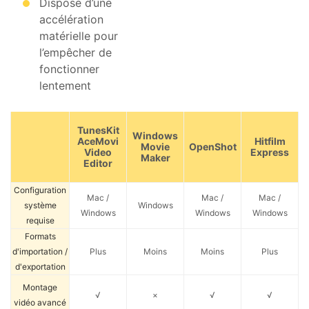
Dispose d’une
accélération
matérielle pour
l’empêcher de
fonctionner
lentement
TunesKit
Windows
AceMovi
Hitfilm
Movie
OpenShot
Video
Express
Maker
Editor
Configuration
Mac /
Mac /
Mac /
système
Windows
Windows
Windows
Windows
requise
Formats
d'importation /
Plus
Moins
Moins
Plus
d'exportation
Montage
√
×
√
√
vidéo avancé