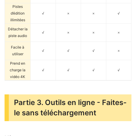
Pistes
d’édition
√
×
×
√
illimitées
Détacher la
√
×
×
×
piste audio
Facile à
√
√
√
×
utiliser
Prend en
charge la
√
√
√
√
vidéo 4K
Partie 3. Outils en ligne - Faites-
le sans téléchargement