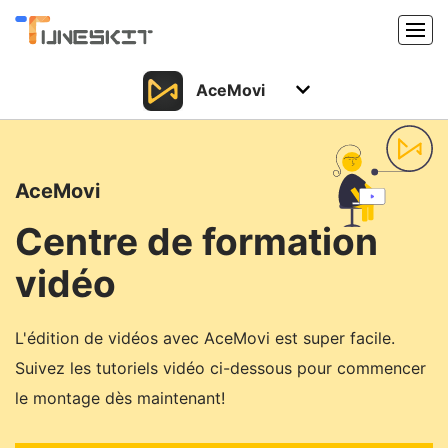
AceMovi
Produits
Caractéristiques
Acheter
AceMovi
Support
Support
Centre de formation
Ressources
vidéo
Centre de téléchargement
Télécharger
Acheter
L'édition de vidéos avec AceMovi est super facile.
Suivez les tutoriels vidéo ci-dessous pour commencer
le montage dès maintenant!