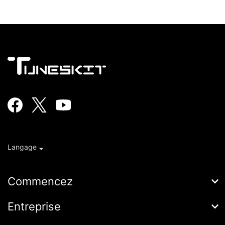
Langage
Commencez
AceMovi
Entreprise
Guide