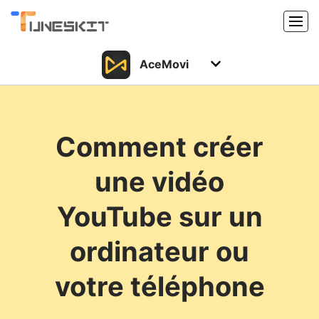
AceMovi
Produits
Caractéristiques
Acheter
Comment créer
Support
Support
une vidéo
Ressources
Centre de téléchargement
YouTube sur un
Télécharger
Acheter
ordinateur ou
votre téléphone