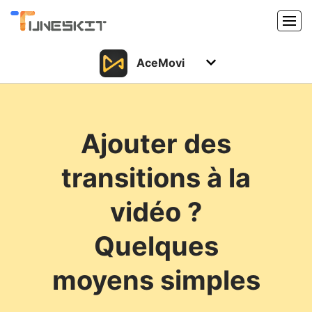
AceMovi
Produits
Caractéristiques
Acheter
Ajouter des
Support
Support
transitions à la
Ressources
Centre de téléchargement
vidéo ?
Télécharger
Acheter
Quelques
moyens simples