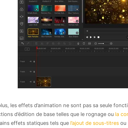
lus, les effets d’animation ne sont pas sa seule fonc
tions d’édition de base telles que le rognage ou
la co
ains effets statiques tels que
l’ajout de sous-titres
ou 