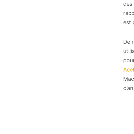
des 
reco
est 
De n
util
pour
Ace
Mac 
d’an