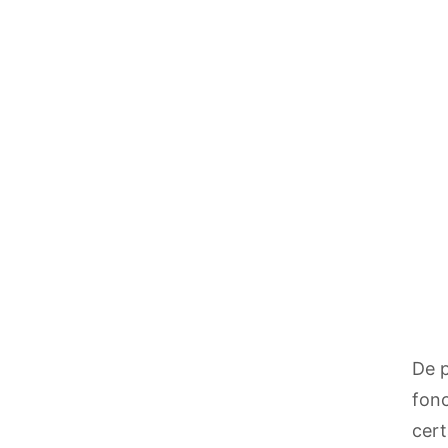
De p
fonc
cert