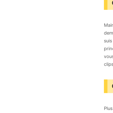
Main
dema
suis
prin
vous
clip
Plus