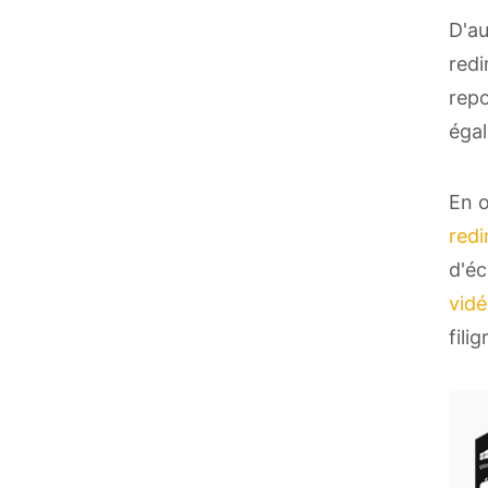
D'au
redi
repo
égal
En o
redi
d'éc
vid
fili