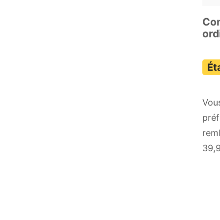
Com
ord
Vous
préf
remb
39,9