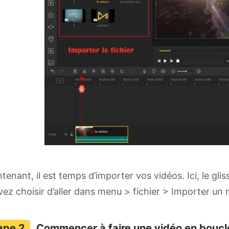
tenant, il est temps d’importer vos vidéos. Ici, le gli
ez choisir d’aller dans menu > fichier > Importer un m
Commencer à faire une vidéo en boucle :