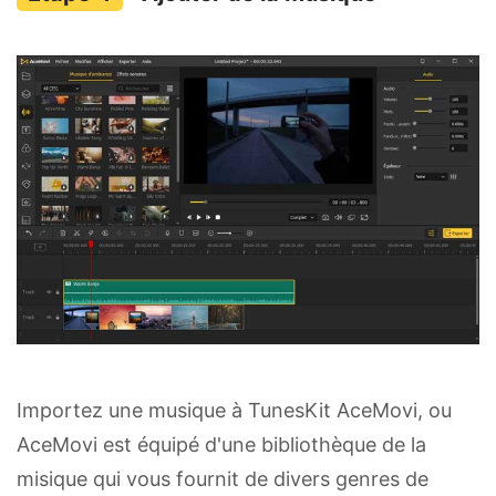
Importez une musique à TunesKit AceMovi, ou
AceMovi est équipé d'une bibliothèque de la
misique qui vous fournit de divers genres de