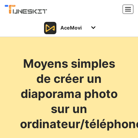
AceMovi
Produits
Caractéristiques
Acheter
Moyens simples
Support
Support
de créer un
Ressources
Centre de téléchargement
diaporama photo
Télécharger
Acheter
sur un
ordinateur/téléphon