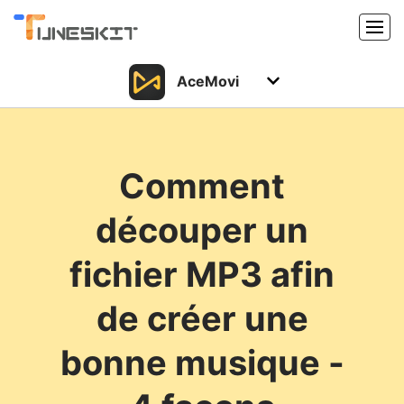
AceMovi
Produits
Caractéristiques
Acheter
Comment
Support
Support
découper un
Ressources
Centre de téléchargement
fichier MP3 afin
Télécharger
Acheter
de créer une
bonne musique -