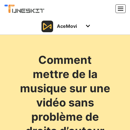
AceMovi
Produits
Caractéristiques
Acheter
Comment
Support
Support
mettre de la
Ressources
Centre de téléchargement
musique sur une
Télécharger
Acheter
vidéo sans
problème de