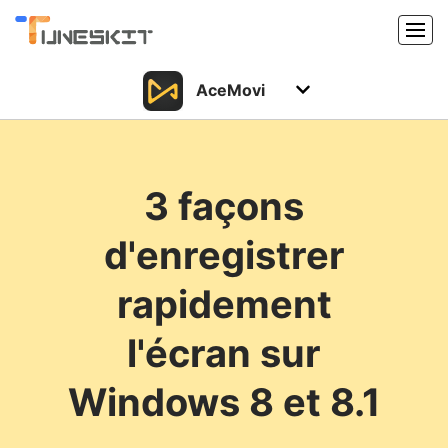
AceMovi
Produits
Caractéristiques
Acheter
3 façons
Support
Support
d'enregistrer
Ressources
Centre de téléchargement
rapidement
Télécharger
Acheter
l'écran sur
Windows 8 et 8.1