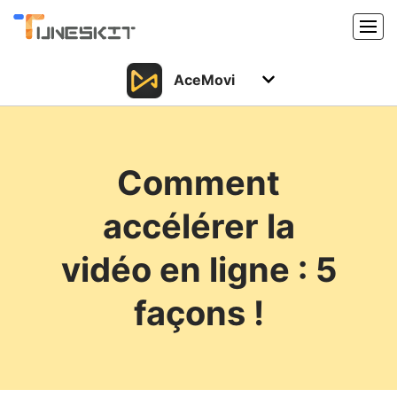
AceMovi
Produits
Caractéristiques
Acheter
Comment
Support
Support
accélérer la
Ressources
Centre de téléchargement
vidéo en ligne : 5
Télécharger
Acheter
façons !