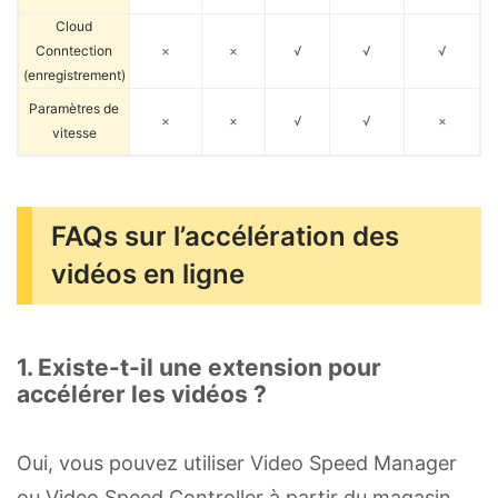
Cloud
Conntection
×
×
√
√
√
(enregistrement)
Paramètres de
×
×
√
√
×
vitesse
FAQs sur l’accélération des
vidéos en ligne
1. Existe-t-il une extension pour
accélérer les vidéos ?
Oui, vous pouvez utiliser Video Speed Manager
ou Video Speed Controller à partir du magasin