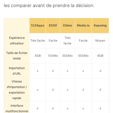
les comparer avant de prendre la décision.
123Apps
EZGif
Clideo
Media.io
Kapwing
Expérience
Très
Très facile
Facile
Facile
Moyen
utilisateur
facile
Taille de fichier
4GB
100Mo
500Mo
500Mo
6GB
limité
Importation
×
√
×
×
√
d'URL
Vitesse
d’importation /
×
√
×
√
√
exportation
rapide
Interface
√
√
×
×
√
multifonctionnel