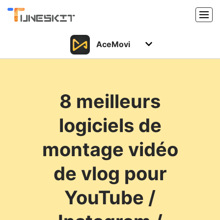
AceMovi
Produits
Caractéristiques
Acheter
8 meilleurs
Support
Support
logiciels de
Ressources
Centre de téléchargement
montage vidéo
Télécharger
Acheter
de vlog pour
YouTube /