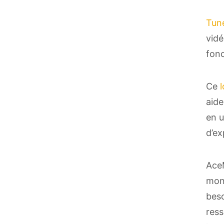
Tun
vidé
fonc
Ce
aide
en u
d’ex
AceM
mont
beso
ress