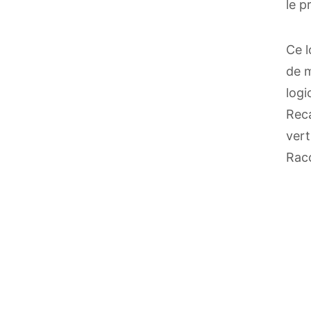
le p
Ce l
de m
logi
Reca
vert
Racc