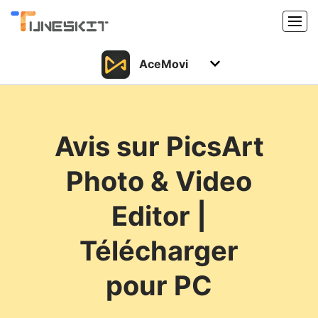
AceMovi
Produits
Caractéristiques
Acheter
Avis sur PicsArt
Support
Support
Photo & Video
Ressources
Centre de téléchargement
Editor |
Télécharger
Acheter
Télécharger
pour PC