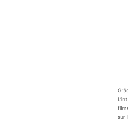
Grâc
L’in
film
sur 