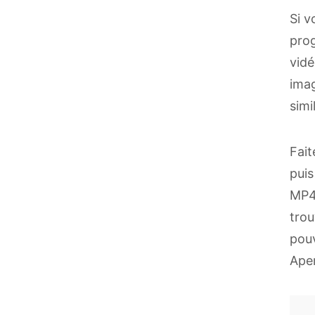
Si v
prog
vidé
imag
simi
Fait
puis
MP4,
trou
pouv
Aper