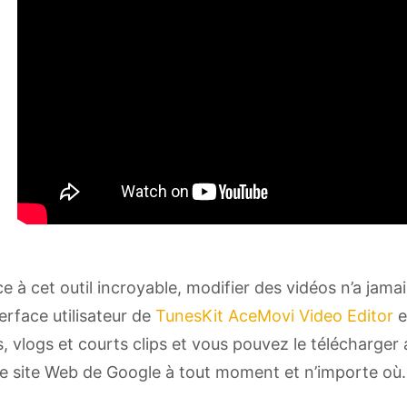
e à cet outil incroyable, modifier des vidéos n’a jam
terface utilisateur de
TunesKit AceMovi Video Editor
e
s, vlogs et courts clips et vous pouvez le télécharger 
le site Web de Google à tout moment et n’importe où.