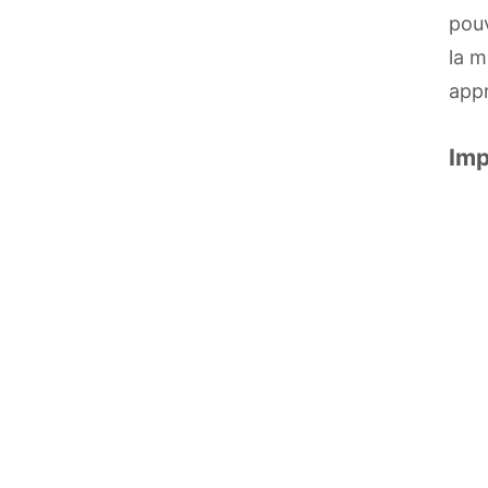
pouv
la m
appr
Imp