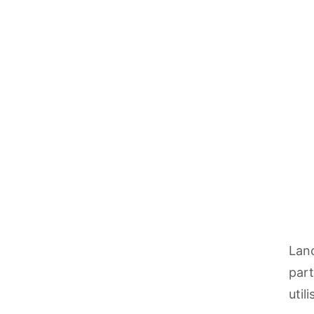
Lanc
part
util