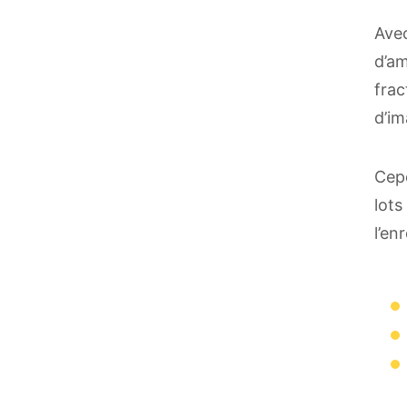
Avec
d’am
frac
d’im
Cepe
lots
l’en