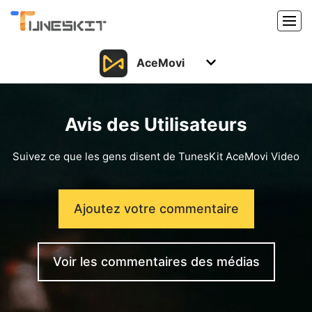
AceMovi
Produits
Caractéristiques
Acheter
Avis des Utilisateurs
Support
Support
Suivez ce que les gens disent de TunesKit AceMovi Video
Ressources
Centre de téléchargement
Ajoutez votre commentaire
Télécharger
Acheter
Voir les commentaires des médias