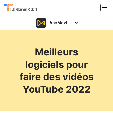
AceMovi
Produits
Caractéristiques
Acheter
Meilleurs
Support
Support
logiciels pour
Ressources
Centre de téléchargement
faire des vidéos
Télécharger
Acheter
YouTube 2022