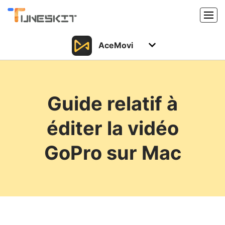
AceMovi
Produits
Caractéristiques
Acheter
Guide relatif à
Support
Support
éditer la vidéo
Ressources
Centre de téléchargement
GoPro sur Mac
Télécharger
Acheter