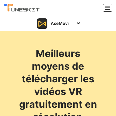
AceMovi
Produits
Caractéristiques
Acheter
Meilleurs
Support
Support
moyens de
Ressources
Centre de téléchargement
télécharger les
Télécharger
Acheter
vidéos VR
gratuitement en