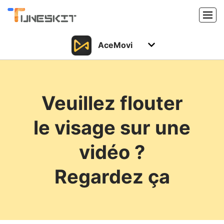
AceMovi
Produits
Caractéristiques
Acheter
Veuillez flouter
Support
Support
le visage sur une
Ressources
Centre de téléchargement
vidéo ?
Télécharger
Acheter
Regardez ça