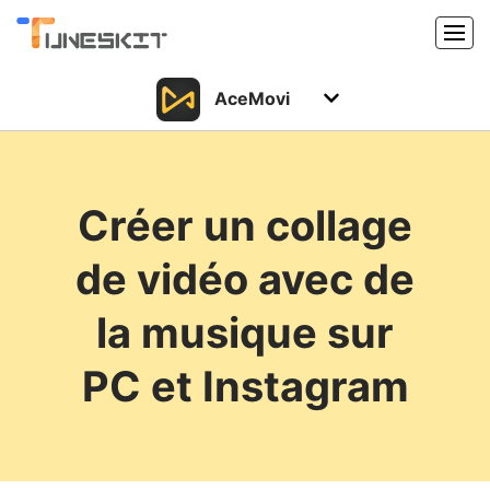
AceMovi
Produits
Caractéristiques
Acheter
Créer un collage
Support
Support
de vidéo avec de
Ressources
Centre de téléchargement
la musique sur
Télécharger
Acheter
PC et Instagram