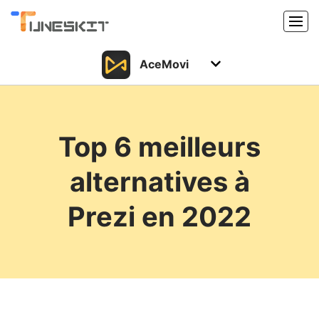
AceMovi
Produits
Caractéristiques
Acheter
Top 6 meilleurs
Support
Support
alternatives à
Ressources
Centre de téléchargement
Prezi en 2022
Télécharger
Acheter