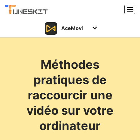
AceMovi
Produits
Caractéristiques
Acheter
Méthodes
Support
Support
pratiques de
Ressources
Centre de téléchargement
raccourcir une
Télécharger
Acheter
vidéo sur votre
ordinateur