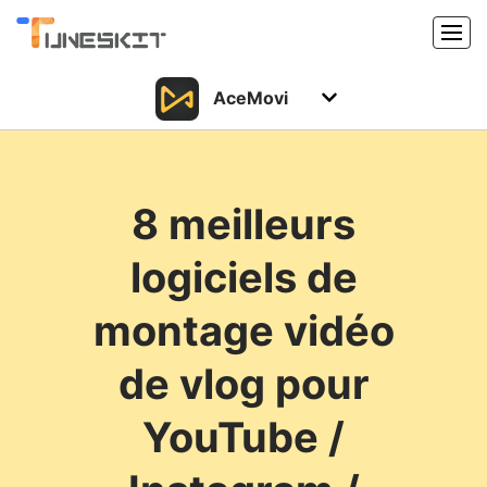
AceMovi
Produits
Caractéristiques
Acheter
8 meilleurs
Support
Support
logiciels de
Ressources
Centre de téléchargement
montage vidéo
Télécharger
Acheter
de vlog pour
YouTube /