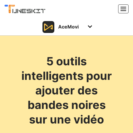
AceMovi
Produits
Caractéristiques
Acheter
5 outils
Support
Support
intelligents pour
Ressources
Centre de téléchargement
ajouter des
Télécharger
Acheter
bandes noires
sur une vidéo