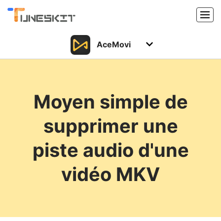
AceMovi
Produits
Caractéristiques
Acheter
Moyen simple de
Support
Support
supprimer une
Ressources
Centre de téléchargement
piste audio d'une
Télécharger
Acheter
vidéo MKV