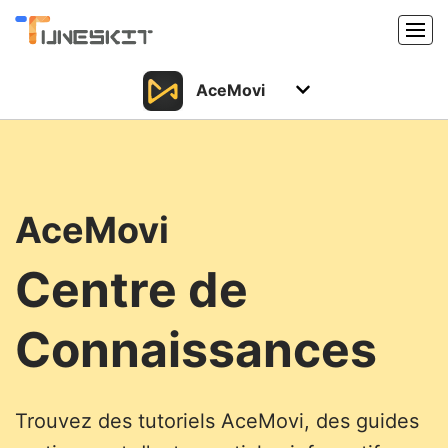
AceMovi
Produits
Caractéristiques
Acheter
Support
Support
AceMovi
Centre de
Ressources
Centre de téléchargement
Connaissances
Télécharger
Acheter
Trouvez des tutoriels AceMovi, des guides