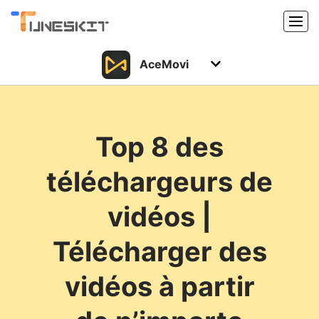
AceMovi
Produits
Caractéristiques
Acheter
Top 8 des
Support
Support
téléchargeurs de
Ressources
Centre de téléchargement
vidéos |
Télécharger
Acheter
Télécharger des
vidéos à partir