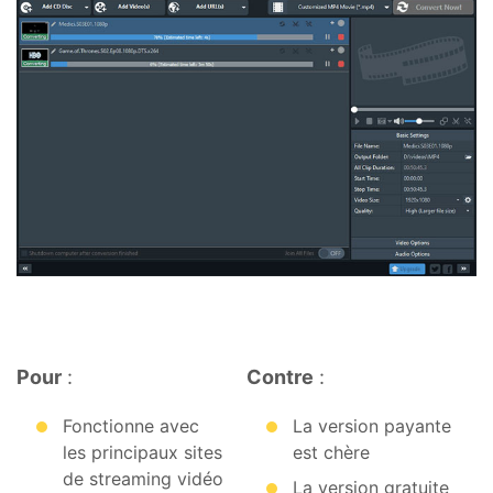
Pour
:
Contre
:
Fonctionne avec
La version payante
les principaux sites
est chère
de streaming vidéo
La version gratuite