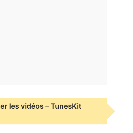
ner les vidéos – TunesKit