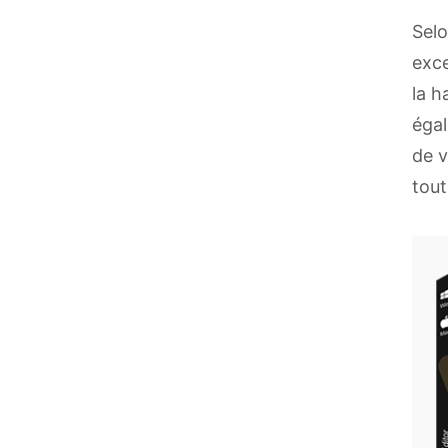
Selo
exce
la h
égal
de v
tout