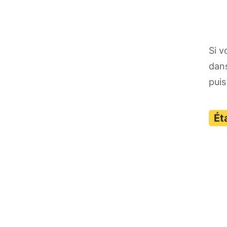
Si v
dans
puis