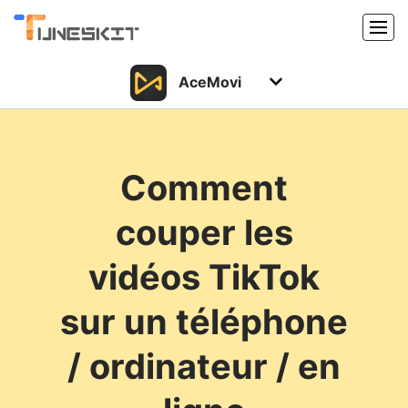
AceMovi
Produits
Caractéristiques
Acheter
Comment
Support
Support
couper les
Ressources
Centre de téléchargement
vidéos TikTok
Télécharger
Acheter
sur un téléphone
/ ordinateur / en