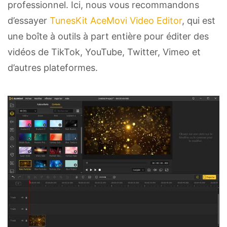
professionnel. Ici, nous vous recommandons
d’essayer
TunesKit AceMovi Video Editor
, qui est
une boîte à outils à part entière pour éditer des
vidéos de TikTok, YouTube, Twitter, Vimeo et
d’autres plateformes.