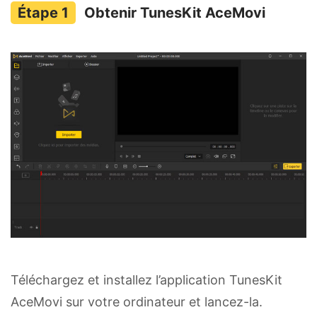
Obtenir TunesKit AceMovi
Téléchargez et installez l’application TunesKit
AceMovi sur votre ordinateur et lancez-la.