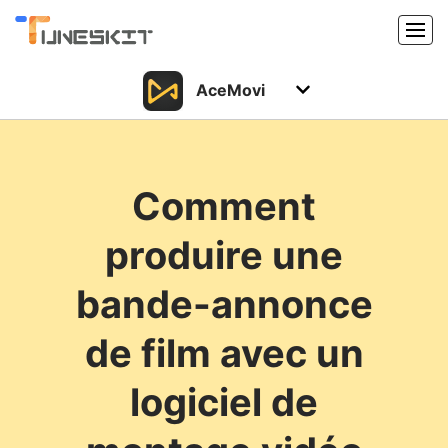
AceMovi
Produits
Caractéristiques
Acheter
Comment
Support
Support
produire une
Ressources
Centre de téléchargement
bande-annonce
Télécharger
Acheter
de film avec un
logiciel de