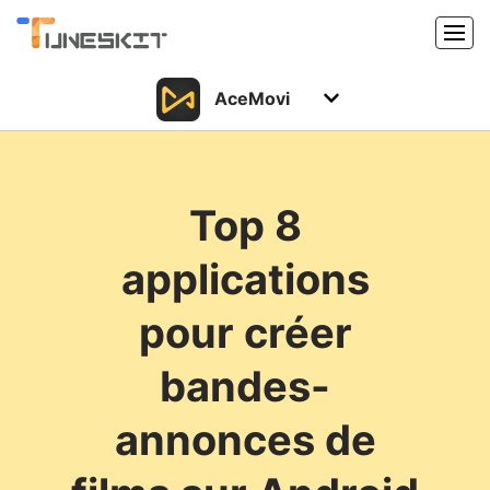
AceMovi
Produits
Caractéristiques
Acheter
Top 8
Support
Support
applications
Ressources
Centre de téléchargement
pour créer
Télécharger
Acheter
bandes-
annonces de