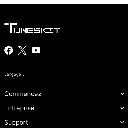
Langage
Commencez
AceMovi
Entreprise
Guide
À propos de
Support