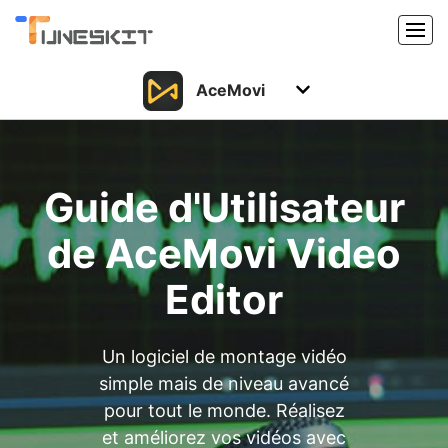
AceMovi
Produits
Caractéristiques
Acheter
Guide d'Utilisateur
Support
Support
de AceMovi Video
Ressources
Centre de téléchargement
Editor
Télécharger
Acheter
Un logiciel de montage vidéo
simple mais de niveau avancé
pour tout le monde. Réalisez
et améliorez vos vidéos avec