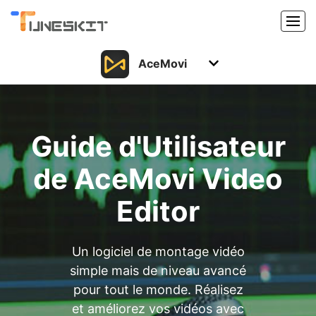
AceMovi
Produits
Caractéristiques
Acheter
Guide d'Utilisateur
Support
Support
de AceMovi Video
Ressources
Centre de téléchargement
Editor
Télécharger
Acheter
Un logiciel de montage vidéo
simple mais de niveau avancé
pour tout le monde. Réalisez
et améliorez vos vidéos avec