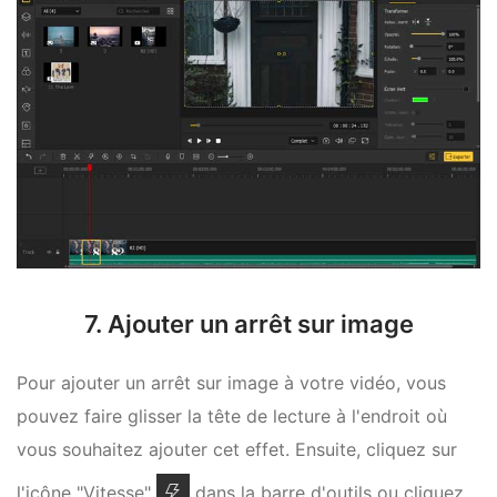
7. Ajouter un arrêt sur image
Pour ajouter un arrêt sur image à votre vidéo, vous
pouvez faire glisser la tête de lecture à l'endroit où
vous souhaitez ajouter cet effet. Ensuite, cliquez sur
l'icône "Vitesse"
dans la barre d'outils ou cliquez