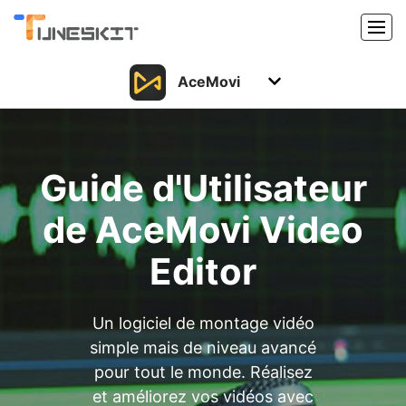
AceMovi
Produits
Caractéristiques
Acheter
Guide d'Utilisateur
Support
Support
de AceMovi Video
Ressources
Centre de téléchargement
Editor
Télécharger
Acheter
Un logiciel de montage vidéo
simple mais de niveau avancé
pour tout le monde. Réalisez
et améliorez vos vidéos avec