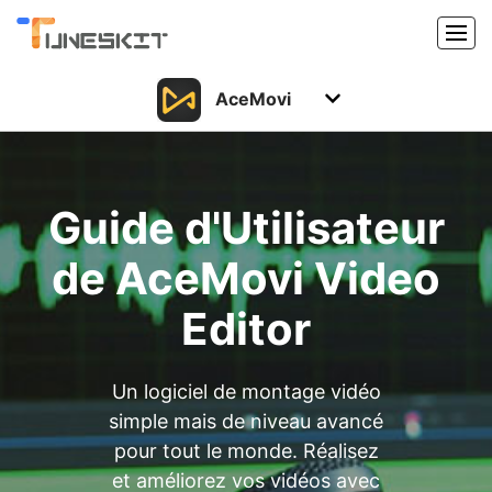
AceMovi
Produits
Caractéristiques
Acheter
Guide d'Utilisateur
Support
Support
de AceMovi Video
Ressources
Centre de téléchargement
Editor
Télécharger
Acheter
Un logiciel de montage vidéo
simple mais de niveau avancé
pour tout le monde. Réalisez
et améliorez vos vidéos avec